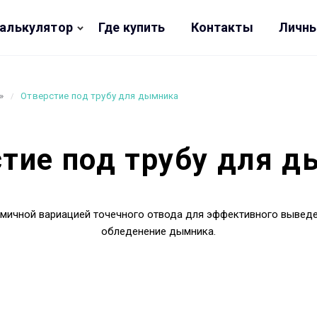
калькулятор
Где купить
Контакты
Личны
»
Отверстие под трубу для дымника
стие под трубу для 
омичной вариацией точечного отвода для эффективного вывед
обледенение дымника.