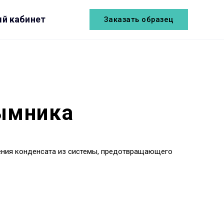
й кабинет
Заказать образец
дымника
ения конденсата из системы, предотвращающего